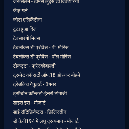
जेरूसलम - टॉमस लुइस डी विक्टोरिया
जैज़ गर्ल
जोटा एलिकैंटीना
टूटा हुआ दिल
टेक्सारंगो मिक्स
टेबलॉक्स डी प्रोवेंस - पी. मौरिस
टेबलॉक्स डी प्रोवेंस - पॉल मौरिस
टोकट्टा - फ्रेस्कोबाल्डी
ट्रम्पेट कॉन्सर्टो ऑप.18 ऑस्कर बोहमे
ट्रेउलिच गेफुहर्ट - वैगनर
ट्रॉम्बोन कॉन्सर्टो-हेनरी टोमासी
डाइस इरा - मोजार्ट
डाई सैंटिफ़िकैटस - फ़िलिस्तीन
डी केवी194 में लघु द्रव्यमान - मोजार्ट