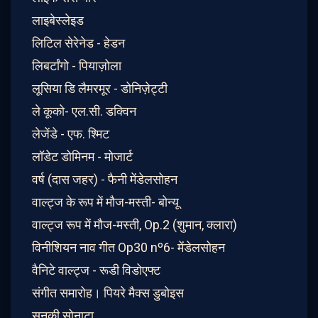
लाइबेस्लेइड
लिटिल सेरेनेड - हेडन
लिबर्टांगो - पियाज़ोला
लूसिया डि लैमरमूर - डोनिज़ेट्टी
ले कूको- एल.सी. डक्विन
लेजेंडे - एफ. श्मिट
लॉडेट डोमिनम - मोजार्ट
वर्ष (दास जहर) - फैनी मेंडेलसोहन
वाल्ट्ज के रूप में मौज-मस्ती- बोन्यू
वाल्ट्ज रूप में मौज-मस्ती, Op.2 (शुमान, क्लारा)
विनीशियन नाव गीत Op30 nº6- मेंडेलसोहन
वैनिटे वाल्ट्ज - रूडी विडोएफ्ट
संगीत समारोह। पियरे मैक्स डुबोइस
सनकी सोनाटा