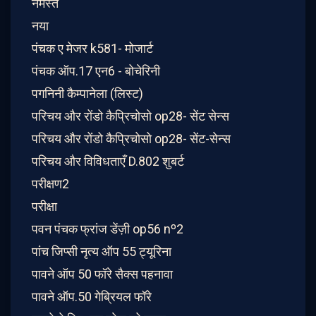
नमस्ते
नया
पंचक ए मेजर k581- मोजार्ट
पंचक ऑप.17 एन6 - बोचेरिनी
पगनिनी कैम्पानेला (लिस्ट)
परिचय और रोंडो कैप्रिचोसो op28- सेंट सेन्स
परिचय और रोंडो कैप्रिचोसो op28- सेंट-सेन्स
परिचय और विविधताएँ D.802 शुबर्ट
परीक्षण2
परीक्षा
पवन पंचक फ्रांज डेंज़ी op56 nº2
पांच जिप्सी नृत्य ऑप 55 ट्यूरिना
पावने ऑप 50 फॉरे सैक्स पहनावा
पावने ऑप.50 गेब्रियल फॉरे