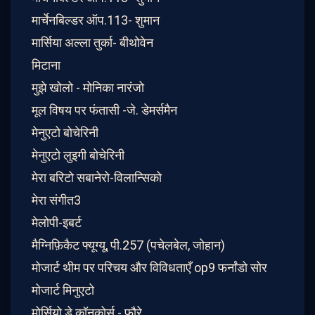
मार्चेनबिल्डर ऑप.113- शुमान
मार्सिया अल्ला तुर्का- बीथोवेन
मिटाना
मुझे खोलो - मोनिका नारंजो
मूल विषय पर फंतासी -जे. डेमर्समैन
मेनुएटो बोचेरिनी
मेनुएटो लुइगी बोचेरिनी
मेरा बरिटो सबानेरो-विलान्सिको
मेरा संगीत3
मेलोपी-इबर्ट
मैग्निफ़िकैट फ्यूग्यू, पी.257 (पचेलबेल, जोहान)
मोजार्ट थीम पर परिचय और विविधताएँ op9 फर्नांडो सोर
मोजार्ट मिनुएटो
मोर्सियो डे कॉनकोर्स - फ़ौरे