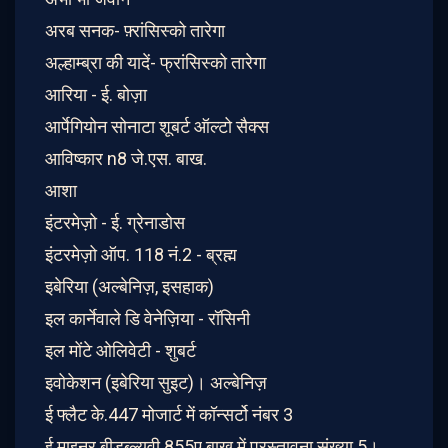
अरब सनक- फ़्रांसिस्को तारेगा
अल्हाम्ब्रा की यादें- फ्रांसिस्को तारेगा
आरिया - ई. बोज़ा
आर्पेगियोन सोनाटा शूबर्ट ऑल्टो सैक्स
आविष्कार n8 जे.एस. बाख.
आशा
इंटरमेज़ो - ई. ग्रेनाडोस
इंटरमेज़ो ऑप. 118 नं.2 - ब्रह्म
इबेरिया (अल्बेनिज़, इसहाक)
इल कार्नेवाले डि वेनेज़िया - रॉसिनी
इल मोंटे ओलिवेटी - शुबर्ट
इवोकेशन (इबेरिया सुइट)। अल्बेनिज़
ई फ्लैट के.447 मोजार्ट में कॉन्सर्टो नंबर 3
ई माइनर बीडब्ल्यूवी 855ए बाख में प्रस्तावना संख्या 5।