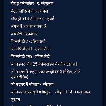
चैंट डू मेनेस्ट्रेल - ए. ग्लेज़ुनोव
चैंटल डी'एस्पेग्ने अल्बेनिज़
चौकड़ी n14 डी माइनर - शूबर्ट
जंगल में आपका स्वागत है
जय मैरी - ब्रुकनर
जिम्नोपेडी 2 -एरिक सैटी
जिम्नोपेडी एन1- एरिक सैटी
जिम्नोपेडी एन3- एरिक सैटी
जी माइनर ऑप 25 मेंडेलसोहन में कॉन्सर्टो एन1
जी माइनर में फ्यूग्यू, एचडब्ल्यूवी 605 (हैंडेल, जॉर्ज
फ्राइडेरिक)
जी माइनर में सोनाटा - स्मेताना
जी मेजर बीडब्ल्यूवी में मिनुएट। ओह। 114 जे.एस. बाख
जुआन