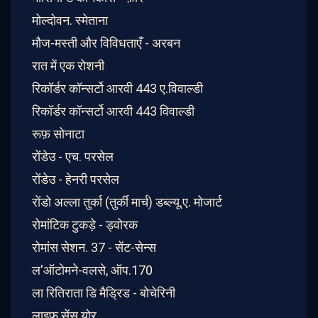
मोल्दोवन. स्मेताना
मौज-मस्ती और विविधताएँ - अरबन
रात में एक रोशनी
रिकॉर्डर कॉन्सर्टो आरवी 443 ए.विवाल्डी
रिकॉर्डर कॉन्सर्टो आरवी 443 विवाल्डी
रूफ़ सोनाटा
रोंडेउ - एच. परसेल
रोंडेउ - हेनरी परसेल
रोंडो अल्ला तुर्का (तुर्की मार्च) डब्ल्यू.ए. मोजार्ट
रोमांटिक टुकड़े - ड्वोरक
रोमांस सेशन. 37 - सेंट-सेन्स
ल'ऑटोमने-वलसे, ऑप.170
ला रितिराता डि मैड्रिड - बोचेरिनी
लाइफ सेंस योर