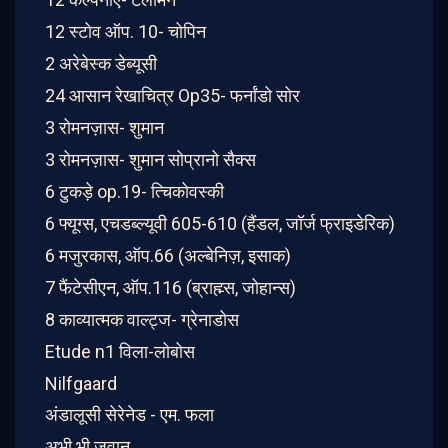
12 स्टोव ऑप. 10- चोपिन
2 अरेबेस्क डेब्यूसी
24 आसान रेखाचित्र Op35- फर्नांडो सोर
3 रोमनज़ास- शुमान
3 रोमनज़ास- शुमान सोप्रानो सैक्स
6 टुकड़े op.19- त्चिकोवस्की
6 फ्यूग्स, एचडब्ल्यूवी 605-610 (हैंडल, जॉर्ज फ्राइडेरिक)
6 मजुरकास, ऑप.66 (अल्बेनिज़, इसाक)
7 फैंटेसीएन, ऑप.116 (ब्राह्म्स, जोहान्स)
8 काव्यात्मक वाल्ट्ज- ग्रेनाडोस
Etude n1 विला-लोबोस
Nilfgaard
अंडालूसी सेरेनेड - एम. ​​फला
अभी भी जवान