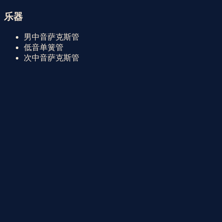
我的音乐3
乐谱描述
我的音乐3
音乐风格
印象派
民族主义
巴洛克风格
爵士乐
后浪漫主义
乐器
男中音萨克斯管
低音单簧管
次中音萨克斯管
内容