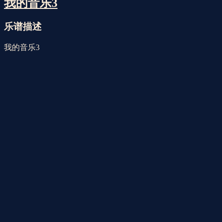
下午 2点12分
音乐风格 | 爵士乐
我的音乐3
乐谱描述
我的音乐3
音乐风格
印象派
民族主义
巴洛克风格
爵士乐
后浪漫主义
乐器