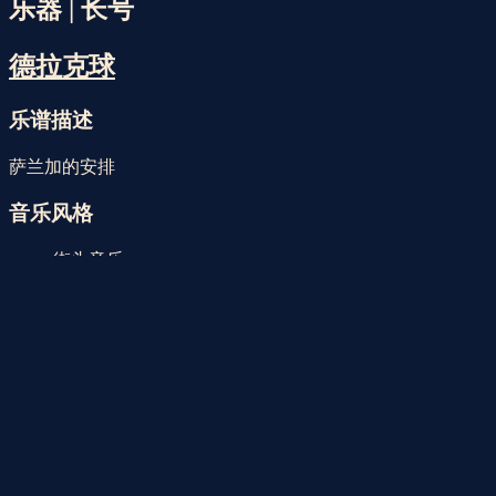
Faristol | 2026年8月9日星期日
早上 7点47分
乐器 | 长号
德拉克球
乐谱描述
萨兰加的安排
音乐风格
街头音乐
乐器
中音萨克斯管