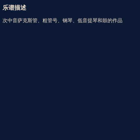
乐器 | 次中音萨克斯管
爵士女孩
乐谱描述
次中音萨克斯管、粗管号、钢琴、低音提琴和鼓的作品
音乐风格
爵士乐
乐器
低音提琴
架子鼓
钢琴
次中音萨克斯管
喇叭