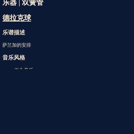
Faristol | 2026年8月9日星期日
上午 9点43分
乐器 | 双簧管
德拉克球
乐谱描述
萨兰加的安排
音乐风格
街头音乐
乐器
中音萨克斯管