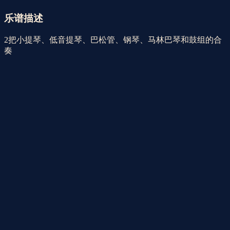
乐器 | 巴松
尼弗迦德
乐谱描述
2把小提琴、低音提琴、巴松管、钢琴、马林巴琴和鼓组的合
奏
音乐风格
印象派
乐器
低音
低音提琴
架子鼓
马林巴琴